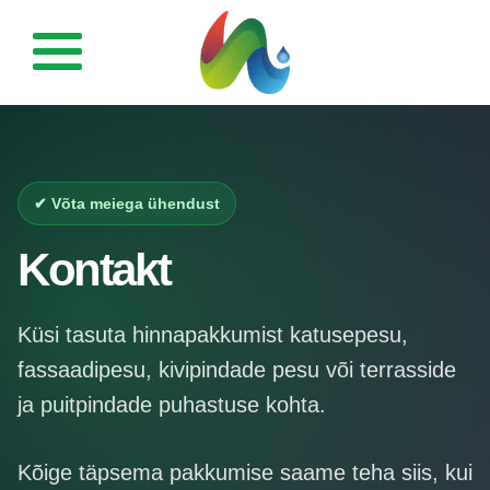
Esileht
Fassaadipesu
✔ Võta meiega ühendust
Katusepesu
Kontakt
Tänavakivi ja kivi-
pindade puhastus
Küsi tasuta hinnapakkumist katusepesu,
fassaadipesu, kivipindade pesu või terrasside
Terrasside ja
puitpindade puhastus
ja puitpindade puhastuse kohta.
Galerii
Kõige täpsema pakkumise saame teha siis, kui