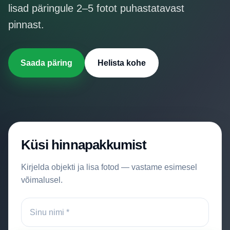
Hinnakiri
lisad päringule 2–5 fotot puhastatavast
pinnast.
Kontakt
Saada päring
Helista kohe
Küsi hinnapakkumist
Kirjelda objekti ja lisa fotod — vastame esimesel
võimalusel.