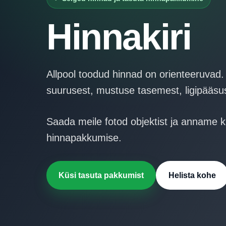
Hinnakiri
Hinnakiri
Kontakt
Allpool toodud hinnad on orienteeruvad.
suurusest, mustuse tasemest, ligipääsus
Saada meile fotod objektist ja anname ki
hinnapakkumise.
Küsi tasuta pakkumist
Helista kohe