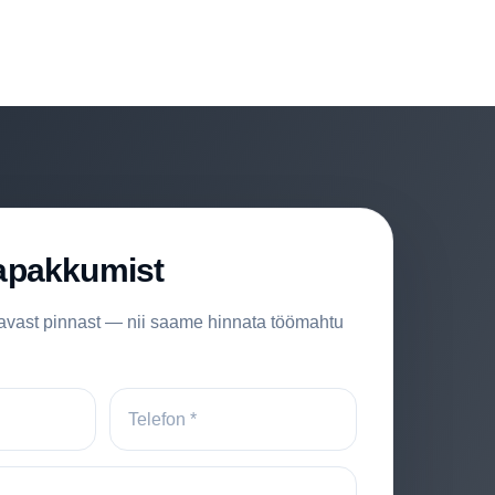
apakkumist
tavast pinnast — nii saame hinnata töömahtu