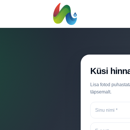
Küsi hinn
Lisa fotod puhasta
täpsemalt.