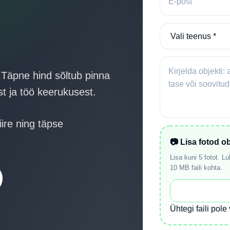
 Täpne hind sõltub pinna
t ja töö keerukusest.
ire ning täpse
📷 Lisa fotod ob
Lisa kuni 5 fotot.
10 MB faili kohta.
Ühtegi faili pole 