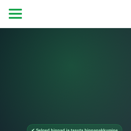
Esileht
Fassaadipesu
Katusepesu
Tänavakivi ja kivi-
pindade puhastus
Terrasside ja
puitpindade puhastus
Galerii
✔ Selged hinnad ja tasuta hinnapakkumine