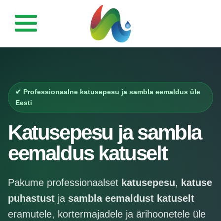
Esileht
Fassaadipesu
✔ Professionaalne katusepesu ja sambla eemaldus üle
Eesti
Katusepesu
Katusepesu ja sambla
Tänavakivi ja kivi-
pindade puhastus
eemaldus katuselt
Terrasside ja
puitpindade puhastus
Pakume professionaalset
katusepesu
,
katuse
puhastust
ja
sambla eemaldust katuselt
Galerii
eramutele, kortermajadele ja ärihoonetele üle