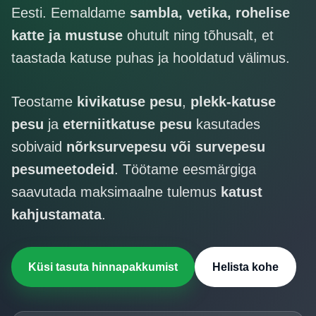
Hinnakiri
Eesti. Eemaldame
sambla, vetika, rohelise
katte ja mustuse
ohutult ning tõhusalt, et
Kontakt
taastada katuse puhas ja hooldatud välimus.
Teostame
kivikatuse pesu
,
plekk-katuse
pesu
ja
eterniitkatuse pesu
kasutades
sobivaid
nõrksurvepesu või survepesu
pesumeetodeid
. Töötame eesmärgiga
saavutada maksimaalne tulemus
katust
kahjustamata
.
Küsi tasuta hinnapakkumist
Helista kohe