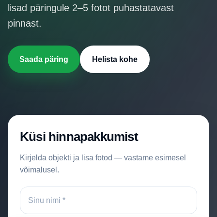
Hinnakiri
lisad päringule 2–5 fotot puhastatavast
pinnast.
Kontakt
Saada päring
Helista kohe
Küsi hinnapakkumist
Kirjelda objekti ja lisa fotod — vastame esimesel
võimalusel.