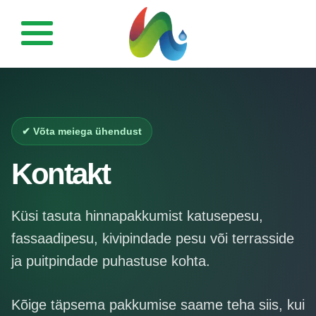
Esileht
Fassaadipesu
✔ Võta meiega ühendust
Katusepesu
Kontakt
Tänavakivi ja kivi-
pindade puhastus
Küsi tasuta hinnapakkumist katusepesu,
fassaadipesu, kivipindade pesu või terrasside
Terrasside ja
puitpindade puhastus
ja puitpindade puhastuse kohta.
Galerii
Kõige täpsema pakkumise saame teha siis, kui